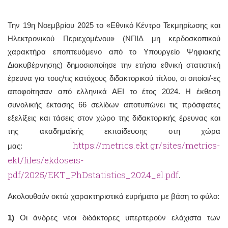
Την 19η Νοεμβρίου 2025 το «Εθνικό Κέντρο Τεκμηρίωσης και
Ηλεκτρονικού Περιεχομένου» (ΝΠΙΔ μη κερδοσκοπικού
χαρακτήρα εποπτευόμενο από το Υπουργείο Ψηφιακής
Διακυβέρνησης) δημοσιοποίησε την ετήσια εθνική στατιστική
έρευνα για τους/τις κατόχους διδακτορικού τίτλου, οι οποίοι/-ες
αποφοίτησαν από ελληνικά ΑΕΙ το έτος 2024. Η έκθεση
συνολικής έκτασης 66 σελίδων αποτυπώνει τις πρόσφατες
εξελίξεις και τάσεις στον χώρο της διδακτορικής έρευνας και
της ακαδημαϊκής εκπαίδευσης στη χώρα
https://metrics.ekt.gr/sites/metrics-
μας:
ekt/files/ekdoseis-
pdf/2025/EKT_PhDstatistics_2024_el.pdf
.
Ακολουθούν οκτώ χαρακτηριστικά ευρήματα με βάση το φύλο:
1)
Οι άνδρες νέοι διδάκτορες υπερτερούν ελάχιστα των