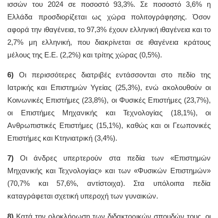
ισσών του 2024 σε ποσοστό 93,3%. Σε ποσοστό 3,6% η
Ελλάδα προσδιορίζεται ως χώρα πολιτογράφησης. Όσον
αφορά την ιθαγένεια, το 97,3% έχουν ελληνική ιθαγένεια και το
2,7% μη ελληνική, που διακρίνεται σε ιθαγένεια κράτους
μέλους της Ε.Ε. (2,2%) και τρίτης χώρας (0,5%).
6)
Oι περισσότερες διατριβές εντάσσονται στο πεδίο της
Ιατρικής και Επιστημών Υγείας (25,3%), ενώ ακολουθούν οι
Κοινωνικές Επιστήμες (23,8%), οι Φυσικές Επιστήμες (23,7%),
οι Επιστήμες Μηχανικής και Τεχνολογίας (18,1%), οι
Ανθρωπιστικές Επιστήμες (15,1%), καθώς και οι Γεωπονικές
Επιστήμες και Κτηνιατρική (3,4%).
7)
Οι άνδρες υπερτερούν στα πεδία των «Επιστημών
Μηχανικής και Τεχνολογίας» και των «Φυσικών Επιστημών»
(70,7% και 57,6%, αντίστοιχα). Στα υπόλοιπα πεδία
καταγράφεται σχετική υπεροχή των γυναικών.
8)
Κατά την ολοκλήρωση των διδακτορικών σπουδών τους, οι