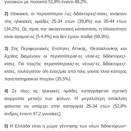
γυναικών με ποσοστό 51,8% έναντι 48,2%.
2)
Ηλικιακά, οι περισσότεροι /-ες διδάκτορες/-ισσες ανήκουν
στις ηλικιακές ομάδες 25-34 ετών (39,8%) και 35-44 ετών
(34,2%). Ως προς την οικογενειακή κατάσταση, η πλειονότητα
είναι άγαμοι/-ες (5 4,4%) και δεν έχουν παιδιά (60,9%).
3)
Στις Περιφερειακές Ενότητες Αττικής, Θεσσαλονίκης και
Αχαΐας διαμένουν οι περισσότεροι/-ες νέοι/-ες διδάκτορες/-
ισσες. Για τους/τις περισσότερους/-ες νέους/-ες διδάκτορες/-
ισσες, τουλάχιστον ο/η ένας/μία από τους γονείς είναι κάτοχος
πανεπιστημιακού πτυχίου (35,5%).
4)
Σε όλες τις ηλικιακές ομάδες καταγράφεται σχετική
ισορροπία μεταξύ των φύλων. Η μεγαλύτερη απόκλιση
φαίνεται να υπάρχει στην κατηγορία 25-34 ετών (52,8%
άνδρες έναντι 47,2 γυναίκες).
5)
Η Ελλάδα είναι η χώρα γέννησης των νέων διδακτόρων/-