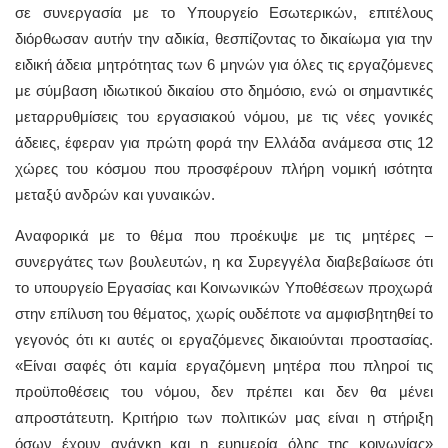
σε συνεργασία με το Υπουργείο Εσωτερικών, επιτέλους
διόρθωσαν αυτήν την αδικία, θεσπίζοντας το δικαίωμα για την
ειδική άδεια μητρότητας των 6 μηνών για όλες τις εργαζόμενες
με σύμβαση ιδιωτικού δικαίου στο δημόσιο, ενώ οι σημαντικές
μεταρρυθμίσεις του εργασιακού νόμου, με τις νέες γονικές
άδειες, έφεραν για πρώτη φορά την Ελλάδα ανάμεσα στις 12
χώρες του κόσμου που προσφέρουν πλήρη νομική ισότητα
μεταξύ ανδρών και γυναικών.
Αναφορικά με το θέμα που προέκυψε με τις μητέρες –
συνεργάτες των βουλευτών, η κα Συρεγγέλα διαβεβαίωσε ότι
το υπουργείο Εργασίας και Κοινωνικών Υποθέσεων προχωρά
στην επίλυση του θέματος, χωρίς ουδέποτε να αμφισβητηθεί το
γεγονός ότι κι αυτές οι εργαζόμενες δικαιούνται προστασίας.
«Είναι σαφές ότι καμία εργαζόμενη μητέρα που πληροί τις
προϋποθέσεις του νόμου, δεν πρέπει και δεν θα μένει
απροστάτευτη. Κριτήριο των πολιτικών μας είναι η στήριξη
όσων έχουν ανάγκη και η ευημερία όλης της κοινωνίας»