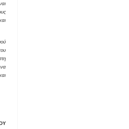
ναι
ους
και
μού
που
στη
 να
και
ΟΥ