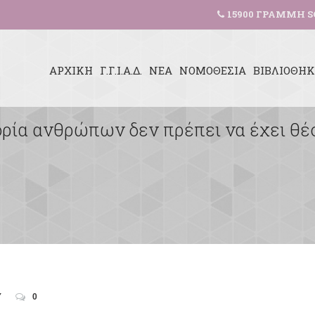
15900 ΓΡΑΜΜΗ S
ΑΡΧΙΚΗ
Γ.Γ.Ι.Α.Δ.
ΝΕΑ
ΝΟΜΟΘΕΣΙΑ
ΒΙΒΛΙΟΘΗ
ορία ανθρώπων δεν πρέπει να έχει θέ
Υ
0