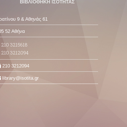
ΒΙΒΛΙΟΘΗΚΗ ΙΣΟΤΗΤΑΣ
ρατίνου 9 & Αθηνάς 61
05 52 Αθήνα
210 3215618
210 3212094
210 3212094
library
isotita
gr