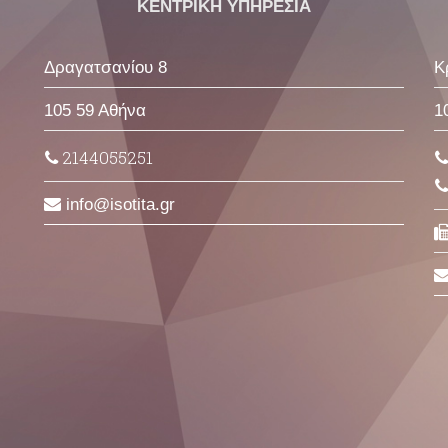
ΚΕΝΤΡΙΚΗ ΥΠΗΡΕΣΙΑ
Δραγατσανίου 8
Κ
105 59 Αθήνα
1
2144055251
info
isotita
gr