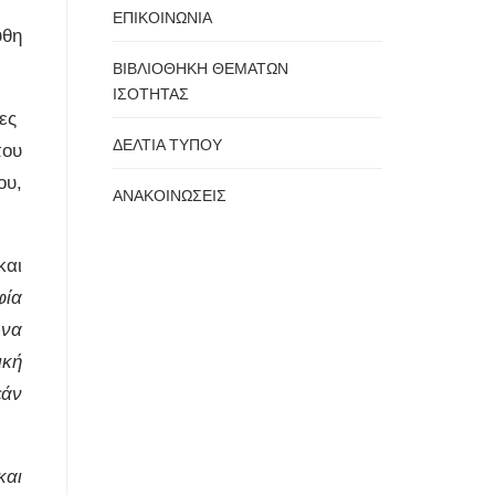
ΕΠΙΚΟΙΝΩΝΙΑ
υθη
ΒΙΒΛΙΟΘΗΚΗ ΘΕΜΑΤΩΝ
ΙΣΟΤΗΤΑΣ
κες
ΔΕΛΤΙΑ ΤΥΠΟΥ
που
ου,
ΑΝΑΚΟΙΝΩΣΕΙΣ
και
φία
 να
ική
εάν
και