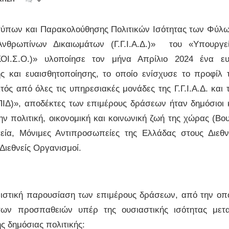
οτύπων και Παρακολούθησης Πολιτικών Ισότητας των Φύλ
Ανθρωπίνων Δικαιωμάτων (Γ.Γ.Ι.Α.Δ.)» του «Υπουργε
.ΚΟΙ.Σ.Ο.)» υλοποίησε τον μήνα Απρίλιο 2024 ένα ε
και ευαισθητοποίησης, το οποίο ενίσχυσε το προφίλ 
ός από όλες τις υπηρεσιακές μονάδες της Γ.Γ.Ι.Α.Δ. και 
ΙΔ)», αποδέκτες των επιμέρους δράσεων ήταν δημόσιοι 
ν πολιτική, οικονομική και κοινωνική ζωή της χώρας (Βο
ία, Μόνιμες Αντιπροσωπείες της Ελλάδας στους Διεθν
 Διεθνείς Οργανισμοί.
πιστική παρουσίαση των επιμέρους δράσεων, από την οπ
των προσπαθειών υπέρ της ουσιαστικής ισότητας μετ
ς δημόσιας πολιτικής: