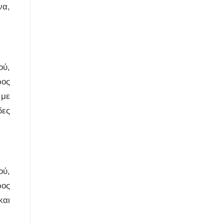
να,
ού,
ρος
 με
δες
ού,
ρος
και