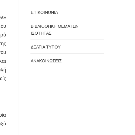
ΕΠΙΚΟΙΝΩΝΙΑ
ων»
ίου
ΒΙΒΛΙΟΘΗΚΗ ΘΕΜΑΤΩΝ
ΙΣΟΤΗΤΑΣ
υρύ
της
ΔΕΛΤΙΑ ΤΥΠΟΥ
του
και
ΑΝΑΚΟΙΝΩΣΕΙΣ
υλή
είς
οία
αξύ