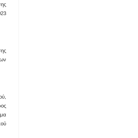
σης
023
σης
λων
ού,
ρος
έμα
κού