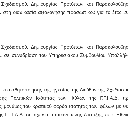
 Σχεδιασμού, Δημιουργίας Προτύπων και Παρακολούθη
Δ. στη διαδικασία αξιολόγησης προσωπικού για το έτος 2
 Σχεδιασμού, Δημιουργίας Προτύπων και Παρακολούθη
Α.Δ. σε συνεδρίαση του Υπηρεσιακού Συμβουλίου Υπαλλή
υαισθητοποίησης της ηγεσίας της Διεύθυνσης Σχεδιασμ
ης Πολιτικών Ισότητας των Φύλων της Γ.Γ.Ι.Α.Δ. π
κές μονάδες του κρατικού φορέα ισότητας των φύλων με θ
ς Γ.Γ.Ι.Α.Δ. σε σχέδιο προτεινόμενης διάταξης περί Εθνι