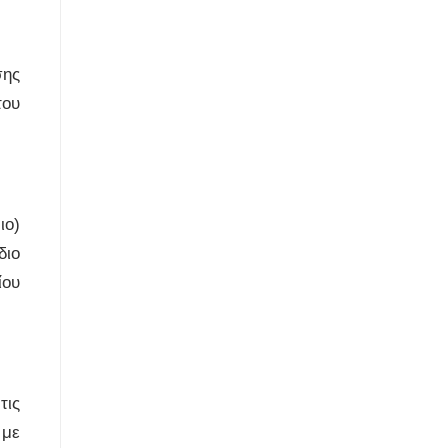
σης
του
ιο)
διο
ίου
τις
 με