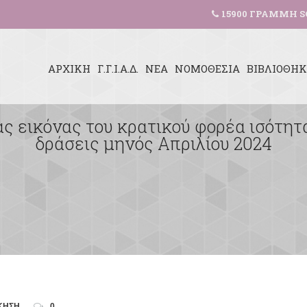
15900 ΓΡΑΜΜΗ S
ΑΡΧΙΚΗ
Γ.Γ.Ι.Α.Δ.
ΝΕΑ
ΝΟΜΟΘΕΣΙΑ
ΒΙΒΛΙΟΘΗ
ς εικόνας του κρατικού φορέα ισότη
δράσεις μηνός Απριλίου 2024
ΚΗΣΗ
0